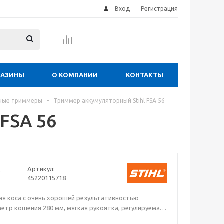
Вход
Регистрация
ГАЗИНЫ
О КОМПАНИИ
КОНТАКТЫ
ные триммеры
-
Триммер аккумуляторный Stihl FSA 56
FSA 56
Артикул:
45220115718
я коса с очень хорошей результативностью
етр кошения 280 мм, мягкая рукоятка, регулируемая
ильная головка регулируется по длине лески касанием