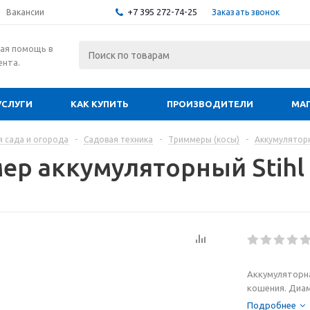
+7 395 272-74-25
Заказать звонок
Вакансии
ая помощь в
ента.
УСЛУГИ
КАК КУПИТЬ
ПРОИЗВОДИТЕЛИ
МА
я сада и огорода
-
Садовая техника
-
Триммеры (косы)
-
Аккумулятор
ер аккумуляторный Stihl 
Аккумуляторна
кошения. Диам
рукоятка, кос
Подробнее