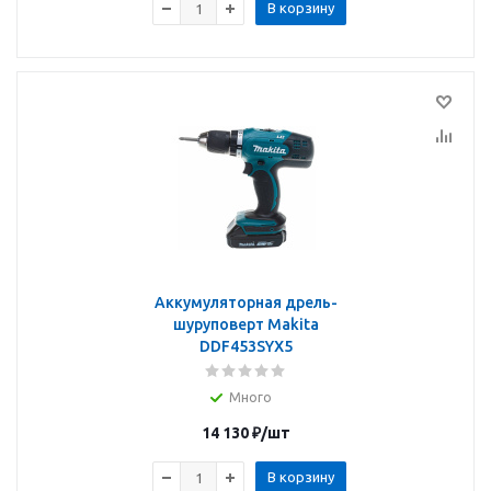
В корзину
Аккумуляторная дрель-
шуруповерт Makita
DDF453SYX5
Много
14 130
₽
/шт
В корзину