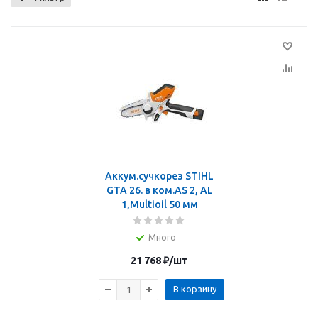
Аккум.сучкорез STIHL
GTA 26. в ком.AS 2, AL
1,Multioil 50 мм
Много
21 768
₽
/шт
В корзину