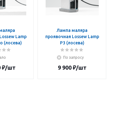
маляра
Лампа маляра
Lossew Lamp
проявочная Lossew Lamp
ro (лосева)
P3 (лосева)
ало
По запросу
0
₽
/шт
9 900
₽
/шт