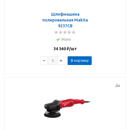
Шлифмашина
полировальная Makita
9237CB
Мало
34 360
₽
/шт
В корзину