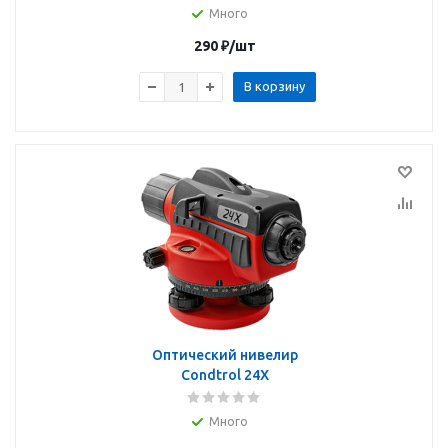
Много
290
₽
/шт
В корзину
Оптический нивелир
Condtrol 24X
Много