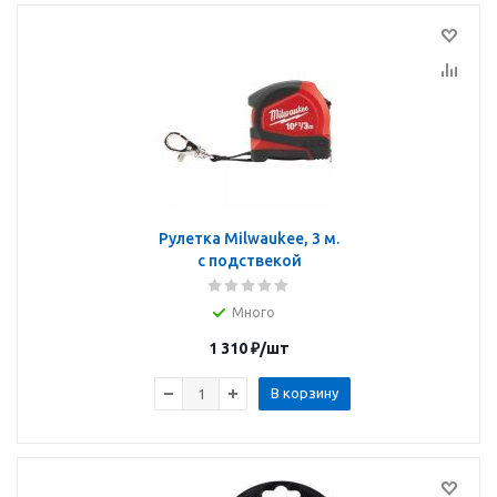
Рулетка Milwaukee, 3 м.
с подствекой
Много
1 310
₽
/шт
В корзину