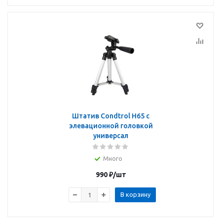
Штатив Condtrol H65 с
элевационной головкой
универсал
Много
990
₽
/шт
В корзину