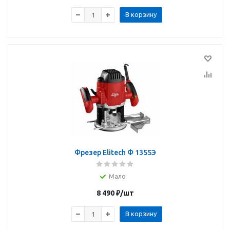
В корзину
Фрезер Elitech Ф 1355Э
Мало
8 490
₽
/шт
В корзину