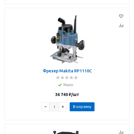
Фрезер Makita RP1110C
Мало
36 740
₽
/шт
В корзину