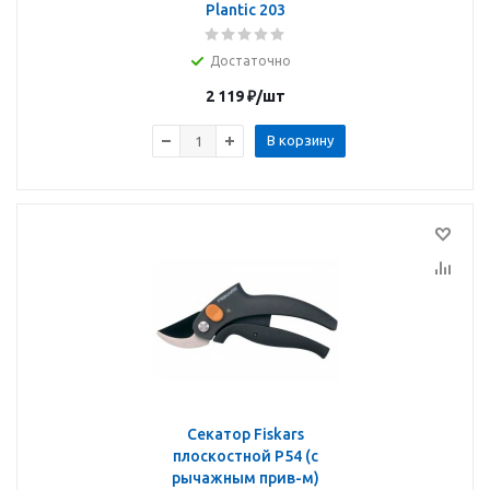
Plantic 203
Достаточно
2 119
₽
/шт
В корзину
Секатор Fiskars
плоскостной P54 (с
рычажным прив-м)