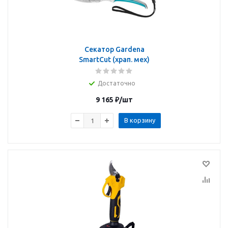
Секатор Gardena
SmartCut (храп. мех)
Достаточно
9 165
₽
/шт
В корзину