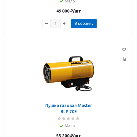
Мало
49 800
₽
/шт
В корзину
Пушка газовая Master
BLP 70E
Мало
55 200
₽
/шт