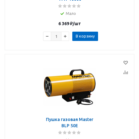
Мало
6 369
₽
/шт
В корзину
Пушка газовая Master
BLP 50E