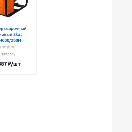
ор сварочный
новый Skat
4000/200И
 запросу
887
₽
/шт