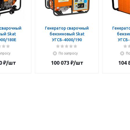
 сварочный
Генератор сварочный
Генерат
ый Skat
бензиновый Skat
бензи
00/180Е
УГСБ-4000/190
УГСБ-
апросу
По запросу
По
0
₽
/шт
100 073
₽
/шт
104 