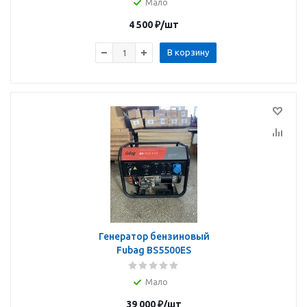
Мало
4 500
₽
/шт
В корзину
Генератор бензиновый
Fubag BS5500ES
Мало
39 000
₽
/шт