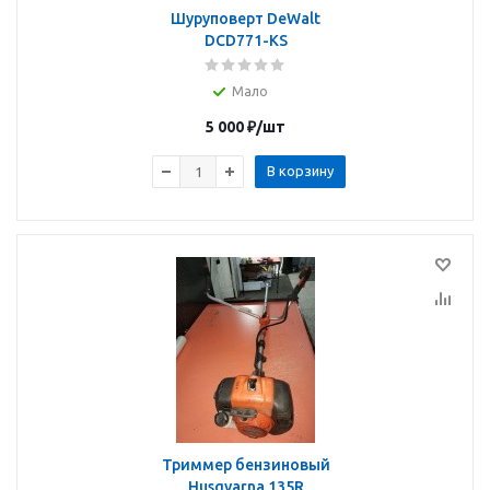
Шуруповерт DeWalt
DCD771-KS
Мало
5 000
₽
/шт
В корзину
Триммер бензиновый
Husqvarna 135R