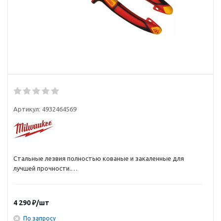
Артикул:
4932464569
Стальные лезвия полностью кованые и закаленные для
лучшей прочности.
Серая титановая отделка поверхности невосприимчива к
коррозии и обеспечивает максимальную устойчивость.
Индукционные закаленные режущие кромки для резки даже
4 290
₽
/шт
твердых материалов.
Прецизионное механическое соединение для максимальной
По запросу