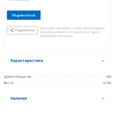
передачи мощности с оптимальным рычагом для легкой
работы.
Эргономичный захват с мягкой накладкой для удобного
Подписаться
управления и хорошего сцепления.
Испытано до 10 000 вольт и гарантировано до 1 000 вольт.
Цена действительна только для интернет-
Протестировано на холоде до -40 °.
Поделиться
магазина и может отличаться от цен в
розничных магазинах
Характеристики
Длина общая, мм
180
Вес, кг
0.246
Наличие