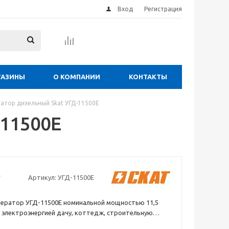
Вход
Регистрация
ГАЗИНЫ
О КОМПАНИИ
КОНТАКТЫ
ратор дизельный Skat УГД-11500Е
-11500Е
Артикул:
УГД-11500Е
нератор УГД-11500Е номинальной мощностью 11,5
 электроэнергией дачу, коттедж, строительную
даже небольшой цех и станет отличным