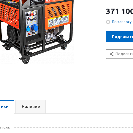
помощником г
аварийным, м
371 10
позволяет зап
По запросу
Подписат
Поделит
тики
Наличие
итель