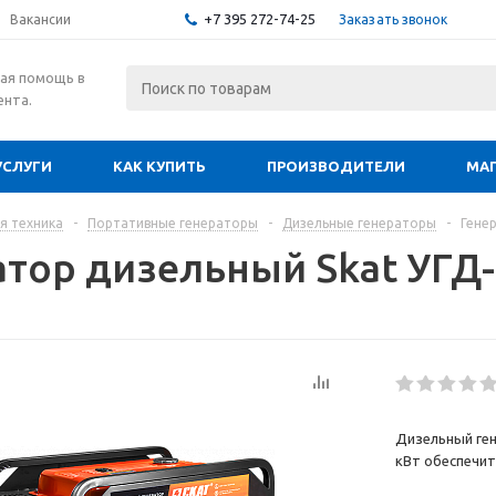
+7 395 272-74-25
Заказать звонок
Вакансии
ая помощь в
ента.
УСЛУГИ
КАК КУПИТЬ
ПРОИЗВОДИТЕЛИ
МА
я техника
-
Портативные генераторы
-
Дизельные генераторы
-
Гене
атор дизельный Skat УГД
Дизельный ге
кВт обеспечит
площадку или 