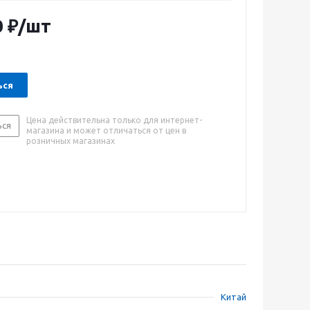
орнопромышленникам, лесозаготовителям,
онтажным бригадам. Функция электрозапуска
0
₽
/шт
ускать генератор поворотом ключа.
ься
Цена действительна только для интернет-
ься
магазина и может отличаться от цен в
розничных магазинах
Китай