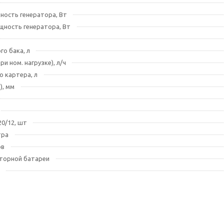
ность генератора, Вт
щность генератора, Вт
го бака, л
ри ном. нагрузке), л/ч
о картера, л
), мм
20/12, шт
тра
ов
яторной батареи