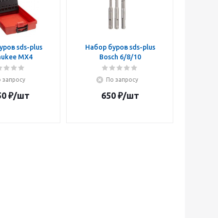
уров sds-plus
Набор буров sds-plus
aukee MX4
Bosch 6/8/10
 запросу
По запросу
50
₽
/шт
650
₽
/шт