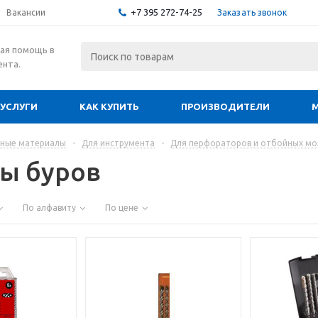
+7 395 272-74-25
Заказать звонок
Вакансии
ая помощь в
ента.
УСЛУГИ
КАК КУПИТЬ
ПРОИЗВОДИТЕЛИ
дные материалы
-
Для инструмента
-
Для перфораторов и отбойных мо
ы буров
По алфавиту
По цене