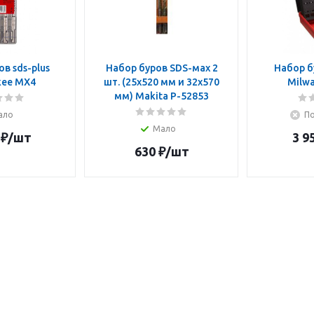
в sds-plus
Набор буров SDS-мах 2
Набор б
kee MX4
шт. (25х520 мм и 32х570
Milw
мм) Makita P-52853
ало
По
Мало
₽
/шт
3 9
630
₽
/шт