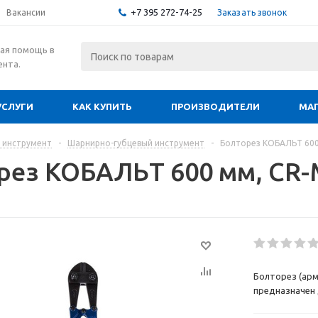
+7 395 272-74-25
Заказать звонок
Вакансии
ая помощь в
ента.
УСЛУГИ
КАК КУПИТЬ
ПРОИЗВОДИТЕЛИ
МА
 инструмент
-
Шарнирно-губцевый инструмент
-
Болторез КОБАЛЬТ 600
рез КОБАЛЬТ 600 мм, CR-
Болторез (ар
предназначен 
прутков, арма