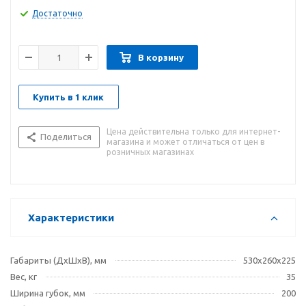
предусмотрены посадочные пазы - для крепления тисков к
Достаточно
верстаку или рабочему столу.
В корзину
Купить в 1 клик
Цена действительна только для интернет-
Поделиться
магазина и может отличаться от цен в
розничных магазинах
Характеристики
Габариты (ДхШхВ), мм
530х260х225
Вес, кг
35
Ширина губок, мм
200