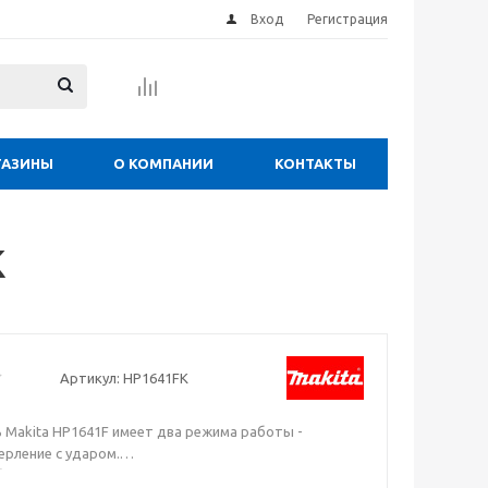
Вход
Регистрация
ГАЗИНЫ
О КОМПАНИИ
КОНТАКТЫ
K
Артикул:
HP1641FK
 Makita HP1641F имеет два режима работы -
ерление с ударом.
бариты дрели позволяют держать ее одной рукой.