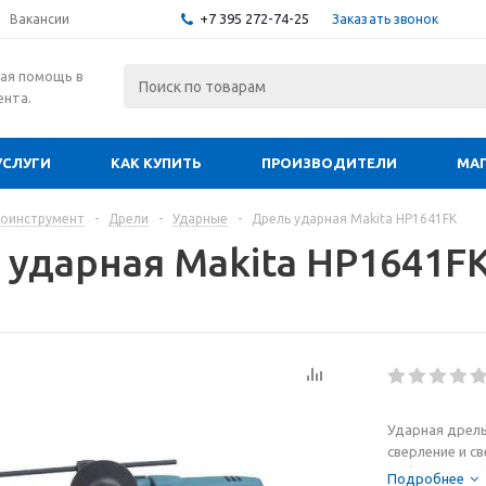
+7 395 272-74-25
Заказать звонок
Вакансии
ая помощь в
ента.
УСЛУГИ
КАК КУПИТЬ
ПРОИЗВОДИТЕЛИ
МА
роинструмент
-
Дрели
-
Ударные
-
Дрель ударная Makita HP1641FK
 ударная Makita HP1641F
Ударная дрель
сверление и св
Небольшие га
Подробнее