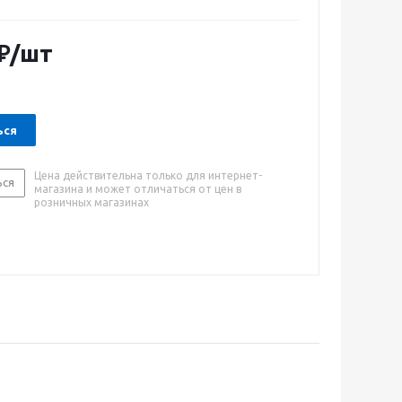
ой кулачковый патрон делает замену насадок более
кой. Рукоятка дрели оснащена лампой точечной
ля более комфортной и точной работы.
₽
/шт
ься
Цена действительна только для интернет-
ься
магазина и может отличаться от цен в
розничных магазинах