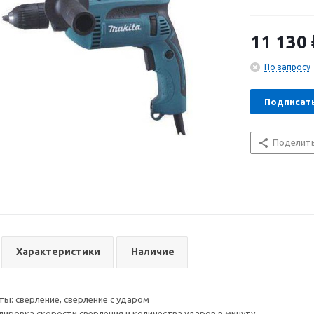
Быстрозажимн
быстрой и лег
подсветки - д
11 130
По запросу
Подписат
Поделит
Характеристики
Наличие
ы: сверление, сверление с ударом
лировка скорости сверления и количества ударов в минуту