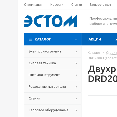
О компании
Новости
Статьи
Вопрос-ответ
Профессиональн
выборе инструм
КАТАЛОГ
АКЦИИ
Электроинструмент
Каталог
-
Строит
DRD2000H (лопаст
Силовая техника
Двухр
Пневмоинструмент
DRD20
Расходные материалы
Станки
Тепловое оборудование