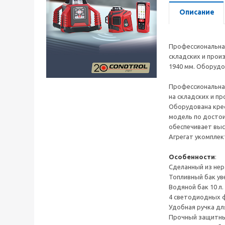
Описание
Профессиональная
складских и прои
1940 мм. Оборудо
Профессиональная
на складских и п
Оборудована кре
модель по досто
обеспечивает вы
Агрегат укомплек
Особенности
:
Сделанный из нер
Топливный бак ув
Водяной бак 10 л.
4 светодиодных ф
Удобная ручка дл
Прочный защитный