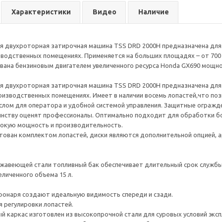
Характеристики
Видео
Наличие
 двухроторная затирочная машина TSS DRD 2000H предназначена для 
зводственных помещениях. Применяется на больших площадях – от 700
вана бензиновым двигателем увеличенного ресурса Honda GX690 мощнос
 двухроторная затирочная машина TSS DRD 2000H предназначена для 
роизводственных помещениях. Имеет в наличии восемь лопастей,что по
слом для оператора и удобной системой управления. Защитные ограж
инству оценят профессионалы. Оптимально подходит для обработки б
сокую мощность и производительность.
тован комплектом лопастей, диски являются дополнительной опцией, а
жавеющей стали топливный бак обеспечивает длительный срок службы
еличенного объема 15 л.
онаря создают идеальную видимость спереди и сзади.
я регулировки лопастей.
 каркас изготовлен из высокопрочной стали для суровых условий эксп