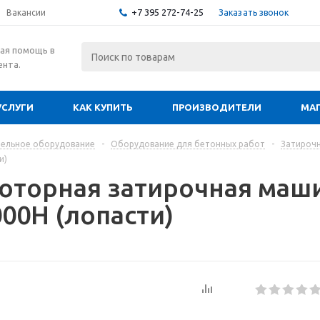
+7 395 272-74-25
Заказать звонок
Вакансии
ая помощь в
ента.
УСЛУГИ
КАК КУПИТЬ
ПРОИЗВОДИТЕЛИ
МА
ельное оборудование
-
Оборудование для бетонных работ
-
Затироч
и)
оторная затирочная маш
00H (лопасти)